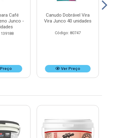
para Café
Canudo Dobrável Vira
Canudo Desca
ueno Junco -
Vira Junco 40 unidades
Refrigerant
idades
unid
Código: 80747
 139188
Código:
 Preço
Ver Preço
Ver 