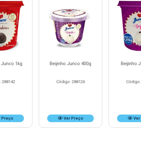
o Junco 1kg
Beijinho Junco 400g
Beijinho 
: 288142
Código: 288126
Código:
 Preço
Ver Preço
Ver