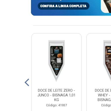
xturizada Soja
DOCE DE LEITE ZERO -
DOCE DE 
py Life 400g
JUNCO - BISNAGA 1,01
WHEY -
KG
BISNAGA
: 198465
Código: 41937
Código