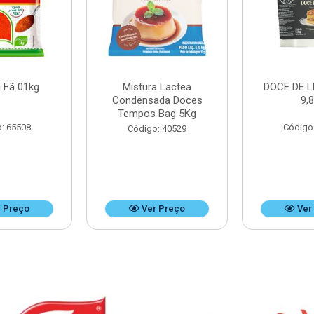
 Fã 01kg
Mistura Lactea
DOCE DE L
Condensada Doces
9,
Tempos Bag 5Kg
: 65508
Código
Código: 40529
 Preço
Ver Preço
Ver