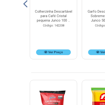
ico Mini Hot
Colherzinha Descartável
Garfo Desc
50 unidades -
para Café Cristal
Sobreme
x9 cm
pequena Junco 100 ...
Junco 50
: 125351
Código: 142208
Código
r Preço
Ver Preço
Ver