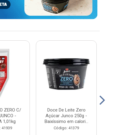
O ZERO C/
Doce De Leite Zero
DOCE DE L
JUNCO -
Açúcar Junco 250g -
WHEY - JUN
 1,01kg
Baixíssimo em calori...
2K
: 41939
Código: 41379
Código: