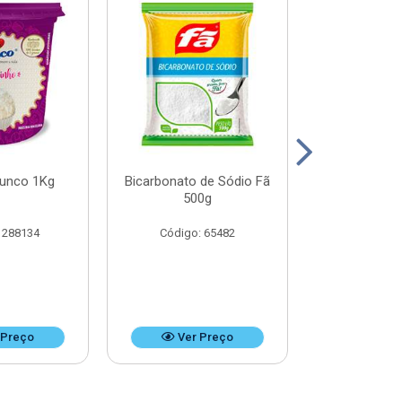
Junco 1Kg
Bicarbonato de Sódio Fã
Bicarbonato 
500g
1k
 288134
Código: 65482
Código:
 Preço
Ver Preço
Ver 