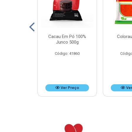
Leite Doces
Cacau Em Pó 100%
Colorau
Bag 4,8kg
Junco 500g
o: 37476
Código: 41860
Código
r Preço
Ver Preço
Ver