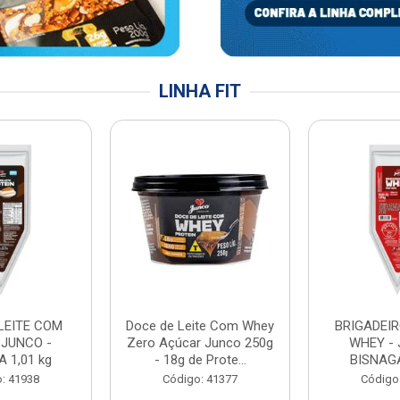
LINHA FIT
LEITE COM
Doce de Leite Com Whey
BRIGADEIR
 JUNCO -
Zero Açúcar Junco 250g
WHEY - 
 1,01 kg
- 18g de Prote...
BISNAGA
: 41938
Código: 41377
Código