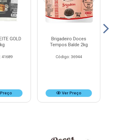
EITE GOLD
Brigadeiro Doces
DOCE DE LEI
8kg
Tempos Balde 2kg
k
: 41689
Código: 36944
Código:
 Preço
Ver Preço
Ver 