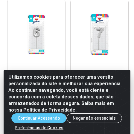
Vela Aniversário No Palito
Vela Aniversário No Palito
Utilizamos cookies para oferecer uma versão
Metalizada Prata Nº 6 Junco
Metalizada Prata Nº 7 Junco
personalizada do site e melhorar sua experiência.
Ao continuar navegando, você está ciente e
Código: 37055
Código: 37054
Embalagem: 10x1un
Embalagem: 10x1un
concorda com a coleta desses dados, que são
armazenados de forma segura. Saiba mais em
nossa Política de Privacidade.
Ver Preço
Ver Preço
Continuar Acessando
Negar não essenciais
Preferências de Cookies