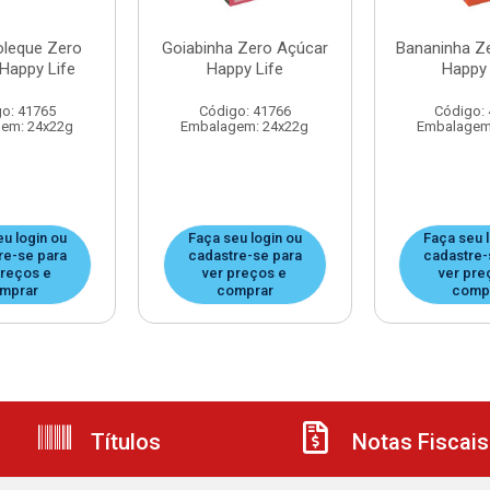
oleque Zero
Goiabinha Zero Açúcar
Bananinha Z
Happy Life
Happy Life
Happy 
o: 41765
Código: 41766
Código:
em: 24x22g
Embalagem: 24x22g
Embalagem
u login ou
Faça seu login ou
Faça seu 
re-se para
cadastre-se para
cadastre-
preços e
ver preços e
ver pre
mprar
comprar
comp
Títulos
Notas Fiscais