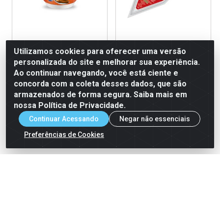
Doce de Leite Junco 400g
Brigadeiro de Colher sabor
Utilizamos cookies para oferecer uma versão
Chocolate Junco 1kg
personalizada do site e melhorar sua experiência.
Ao continuar navegando, você está ciente e
Código: 290551
Código: 288373
Embalagem: POTE 12x400g
Embalagem: BISNAGA
concorda com a coleta desses dados, que são
12x1,01kg
armazenados de forma segura. Saiba mais em
nossa Política de Privacidade.
Ver Preço
Ver Preço
Continuar Acessando
Negar não essenciais
Preferências de Cookies
Cadastre-se para receber nossas ofertas!