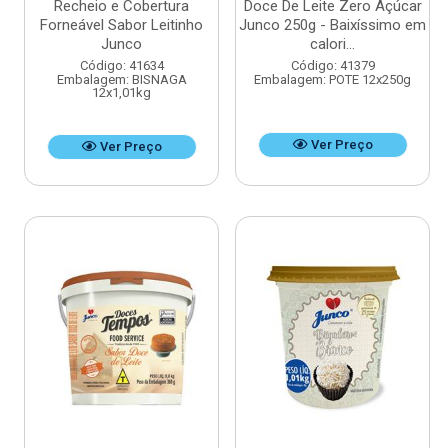
Recheio e Cobertura
Doce De Leite Zero Açúcar
Forneável Sabor Leitinho
Junco 250g - Baixíssimo em
Junco
calori...
Código: 41634
Código: 41379
Embalagem: BISNAGA
Embalagem: POTE 12x250g
12x1,01kg
Ver Preço
Ver Preço