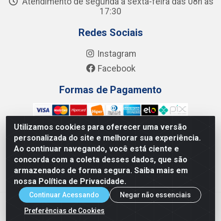
Atendimento de segunda a sexta-feira das 08h às
17:30
Redes Sociais
Instagram
Facebook
Formas de Pagamento
Utilizamos cookies para oferecer uma versão
personalizada do site e melhorar sua experiência.
Ao continuar navegando, você está ciente e
Junco Industria e Comercio Ltda - R. Lineu Anterino Mariano,
concorda com a coleta desses dados, que são
505 - Distrito Industrial, Uberlândia - MG CEP 38.402-346 -
armazenados de forma segura. Saiba mais em
CNPJ: 66.312.653/0001-14
nossa Política de Privacidade.
Continuar Acessando
Negar não essenciais
Preferências de Cookies