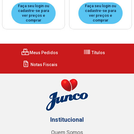
Faça seu login ou
Faça seu login ou
cadastre-se para
cadastre-se para
ver preços e
ver preços e
comprar
comprar
Meus Pedidos
Títulos
Notas Fiscais
Institucional
Quem Somos