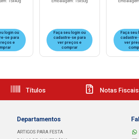
em: 15x40g
Embalagem: 15x50g
Embalagem
eu login ou
Faça seu login ou
Faça seu 
re-se para
cadastre-se para
cadastre-
preços e
ver preços e
ver pre
mprar
comprar
comp
Títulos
Notas Fiscais
Departamentos
Fa
ARTIGOS PARA FESTA