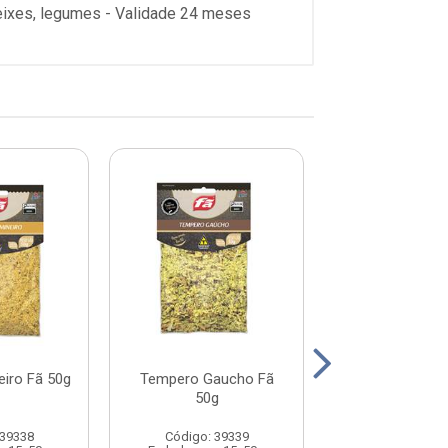
peixes, legumes - Validade 24 meses
iro Fã 50g
Tempero Gaucho Fã
Tempero sabo
50g
Acebolado
 39338
Código: 39339
Código: 39