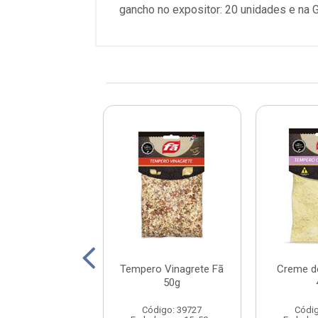
gancho no expositor: 20 unidades e na 
o Páprica Extra
Tempero Vinagrete Fã
Creme d
mium Fã 50g
50g
digo: 41064
Código: 39727
Códig