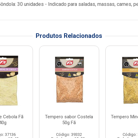
Gôndola: 30 unidades - Indicado para saladas, massas, carnes, 
Produtos Relacionados
e Cebola Fã
Tempero sabor Costela
Tempero Mine
40g
50g Fã
o: 37136
Código: 39332
Código: