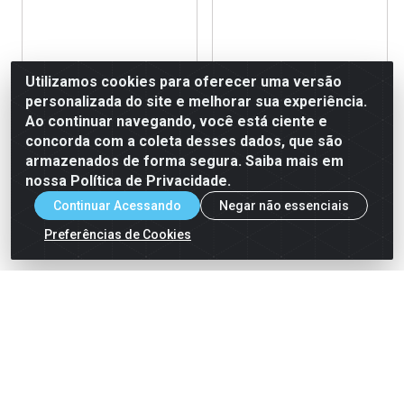
Mini Brinquedo Giro hélice
Mini Brinquedo Giro hélice
Utilizamos cookies para oferecer uma versão
Junco 25 unidades
Junco 10 unidades
personalizada do site e melhorar sua experiência.
Ao continuar navegando, você está ciente e
Código: 123182
Código: 123174
Embalagem: 05x25un
Embalagem: 10x10un
concorda com a coleta desses dados, que são
armazenados de forma segura. Saiba mais em
nossa Política de Privacidade.
Ver Preço
Ver Preço
Continuar Acessando
Negar não essenciais
Preferências de Cookies
Cadastre-se para receber nossas ofertas!