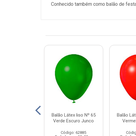
Conhecido também como balão de festa
Látex liso Nº 65
Balão Látex liso Nº 65
Balão Lát
anco Junco
Verde Escuro Junco
Verme
digo: 62844
Código: 62885
Códig