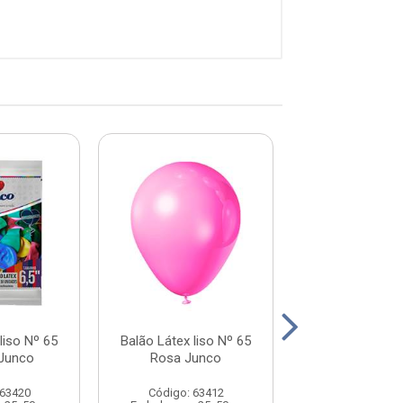
liso Nº 65
Balão Látex liso Nº 65
Balão Látex li
 Junco
Rosa Junco
Lilás Jun
 63420
Código: 63412
Código: 63