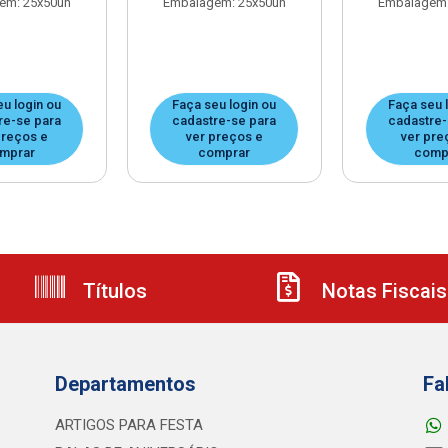
em: 25x50un
Embalagem: 25x50un
Embalagem:
eu login ou
Faça seu login ou
Faça seu 
re-se para
cadastre-se para
cadastre-
preços e
ver preços e
ver pre
mprar
comprar
comp
Títulos
Notas Fiscais
Departamentos
Fa
ARTIGOS PARA FESTA