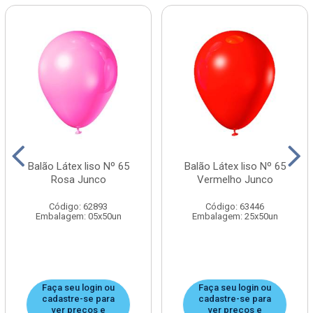
Balão Látex liso Nº 65
Balão Látex liso Nº 65
Rosa Junco
Vermelho Junco
Código: 62893
Código: 63446
Embalagem: 05x50un
Embalagem: 25x50un
Faça seu login ou
Faça seu login ou
cadastre-se para
cadastre-se para
ver preços e
ver preços e