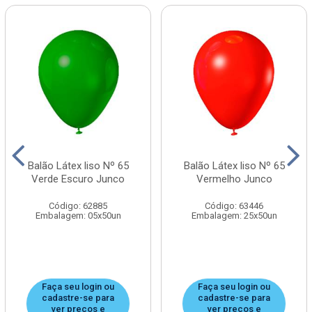
Balão Látex liso Nº 65
Balão Látex liso Nº 65
Verde Escuro Junco
Vermelho Junco
Código: 62885
Código: 63446
Embalagem: 05x50un
Embalagem: 25x50un
Faça seu login ou
Faça seu login ou
cadastre-se para
cadastre-se para
ver preços e
ver preços e