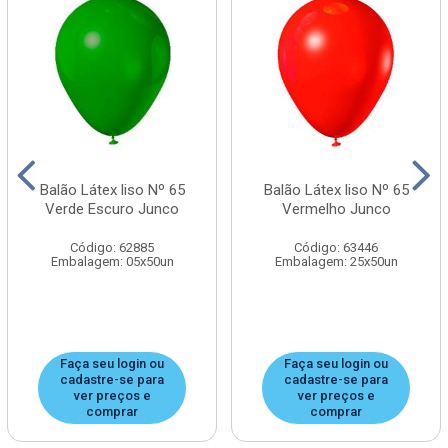
Balão Látex liso Nº 65
Balão Látex liso Nº 65
Verde Escuro Junco
Vermelho Junco
Código: 62885
Código: 63446
Embalagem: 05x50un
Embalagem: 25x50un
Faça seu login ou
Faça seu login ou
cadastre-se para
cadastre-se para
ver preços e
ver preços e
comprar
comprar