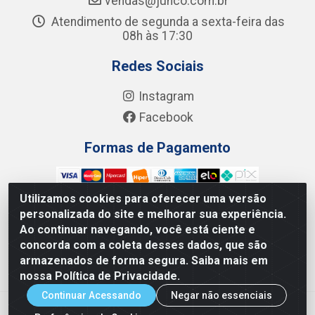
vendas@junco.com.br
Atendimento de segunda a sexta-feira das
08h às 17:30
Redes Sociais
Instagram
Facebook
Formas de Pagamento
Utilizamos cookies para oferecer uma versão
personalizada do site e melhorar sua experiência.
Ao continuar navegando, você está ciente e
Junco Industria e Comercio Ltda - R. Lineu Anterino
concorda com a coleta desses dados, que são
Mariano, 505 - Distrito Industrial, Uberlândia - MG CEP
armazenados de forma segura. Saiba mais em
38.402-346 - CNPJ: 66.312.653/0001-14
nossa Política de Privacidade.
Continuar Acessando
Negar não essenciais