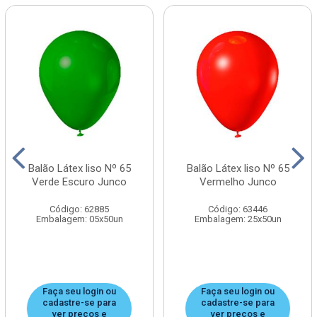
Balão Látex liso Nº 65
Balão Látex liso Nº 65
Verde Escuro Junco
Vermelho Junco
Código: 62885
Código: 63446
Embalagem: 05x50un
Embalagem: 25x50un
Faça seu login ou
Faça seu login ou
cadastre-se para
cadastre-se para
ver preços e
ver preços e