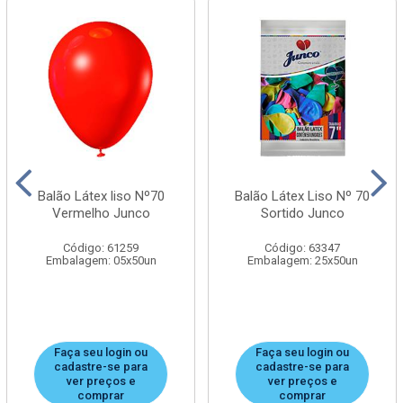
Balão Látex liso Nº70
Balão Látex Liso Nº 70
Vermelho Junco
Sortido Junco
Código: 61259
Código: 63347
Embalagem: 05x50un
Embalagem: 25x50un
Faça seu login ou
Faça seu login ou
cadastre-se para
cadastre-se para
ver preços e
ver preços e
comprar
comprar