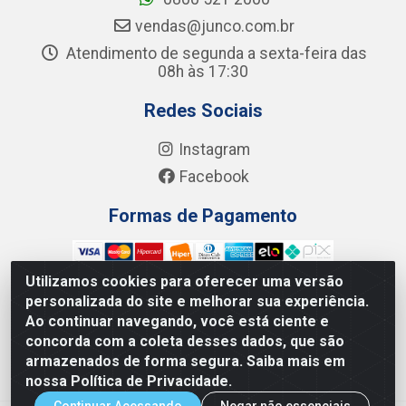
vendas@junco.com.br
Atendimento de segunda a sexta-feira das
08h às 17:30
Redes Sociais
Instagram
Facebook
Formas de Pagamento
Utilizamos cookies para oferecer uma versão
personalizada do site e melhorar sua experiência.
Ao continuar navegando, você está ciente e
Junco Industria e Comercio Ltda - R. Lineu Anterino
concorda com a coleta desses dados, que são
Mariano, 505 - Distrito Industrial, Uberlândia - MG CEP
armazenados de forma segura. Saiba mais em
38.402-346 - CNPJ: 66.312.653/0001-14
nossa Política de Privacidade.
Continuar Acessando
Negar não essenciais