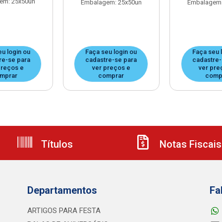
em: 25x50un
Embalagem: 25x50un
Embalagem:
eu login ou
Faça seu login ou
Faça seu 
re-se para
cadastre-se para
cadastre-
preços e
ver preços e
ver pre
mprar
comprar
comp
Títulos
Notas Fiscais
Departamentos
Fa
ARTIGOS PARA FESTA