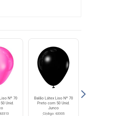
Liso Nº 70
Balão Látex Liso Nº 70
Balão Látex Li
50 Unid.
Preto com 50 Unid.
Laranja com 5
co
Junco
Junco
 63313
Código: 63305
Código: 63