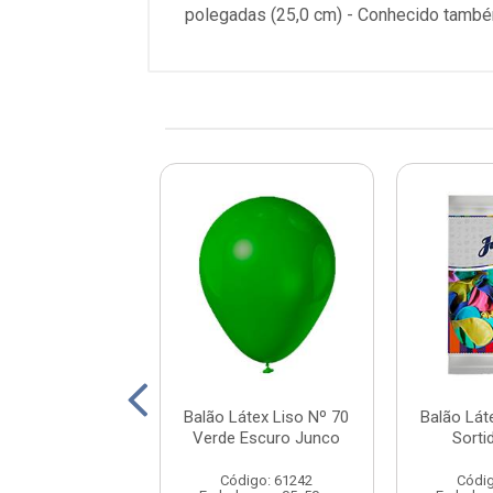
polegadas (25,0 cm) - Conhecido també
átex Liso Nº 70
Balão Látex Liso Nº 70
Balão Lát
anco Junco
Verde Escuro Junco
Sorti
digo: 61200
Código: 61242
Códig