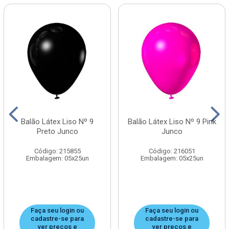
Balão Látex Liso Nº 9
Balão Látex Liso Nº 9 Pink
Preto Junco
Junco
Código: 215855
Código: 216051
Embalagem: 05x25un
Embalagem: 05x25un
Faça seu login ou
Faça seu login ou
cadastre-se para
cadastre-se para
ver preços e
ver preços e