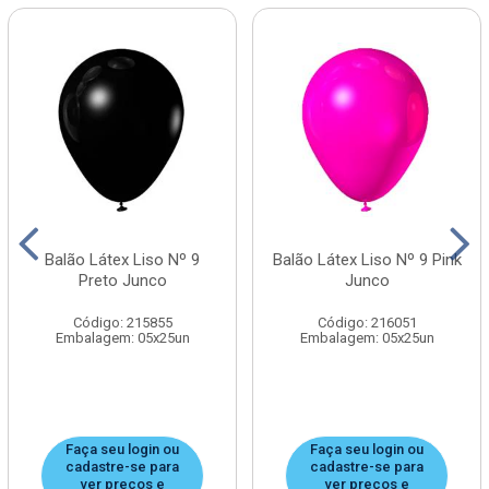
Balão Látex Liso Nº 9
Balão Látex Liso Nº 9 Pink
Preto Junco
Junco
Código: 215855
Código: 216051
Embalagem: 05x25un
Embalagem: 05x25un
Faça seu login ou
Faça seu login ou
cadastre-se para
cadastre-se para
ver preços e
ver preços e