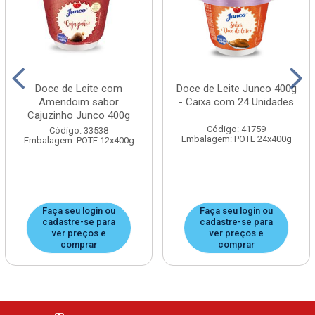
Doce de Leite com
Doce de Leite Junco 400g
Amendoim sabor
- Caixa com 24 Unidades
Cajuzinho Junco 400g
Código: 41759
Código: 33538
Embalagem: POTE 24x400g
Embalagem: POTE 12x400g
Faça seu login ou
Faça seu login ou
cadastre-se para
cadastre-se para
ver preços e
ver preços e
comprar
comprar