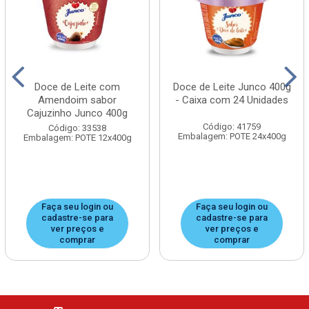
Doce de Leite com
Doce de Leite Junco 400g
Amendoim sabor
- Caixa com 24 Unidades
Cajuzinho Junco 400g
Código: 41759
Código: 33538
Embalagem: POTE 24x400g
Embalagem: POTE 12x400g
Faça seu login ou
Faça seu login ou
cadastre-se para
cadastre-se para
ver preços e
ver preços e
comprar
comprar