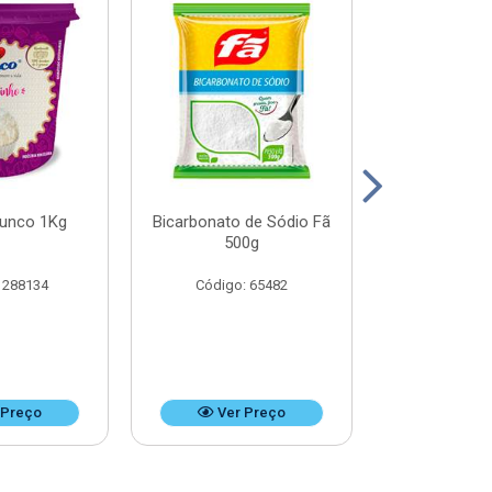
Junco 1Kg
Bicarbonato de Sódio Fã
Bicarbonato 
500g
1k
 288134
Código: 65482
Código:
 Preço
Ver Preço
Ver 