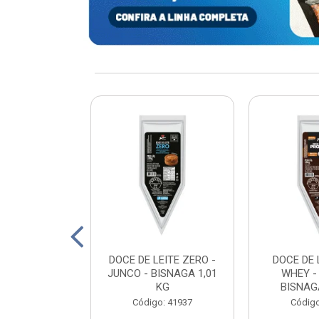
xturizada Soja
DOCE DE LEITE ZERO -
DOCE DE 
py Life 400g
JUNCO - BISNAGA 1,01
WHEY -
KG
BISNAGA
: 198465
Código: 41937
Código