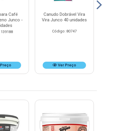
para Café
Canudo Dobrável Vira
Canudo Desca
ueno Junco -
Vira Junco 40 unidades
Refrigerant
idades
unid
Código: 80747
 139188
Código:
 Preço
Ver Preço
Ver 