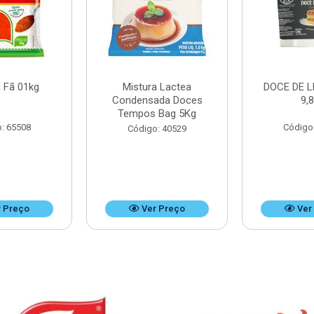
 Fã 01kg
Mistura Lactea
DOCE DE L
Condensada Doces
9,
Tempos Bag 5Kg
: 65508
Código
Código: 40529
 Preço
Ver Preço
Ver