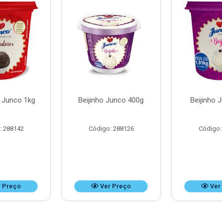
o Junco 1kg
Beijinho Junco 400g
Beijinho 
: 288142
Código: 288126
Código:
 Preço
Ver Preço
Ver