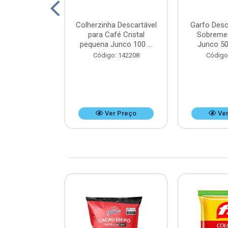
ico Mini Hot
Colherzinha Descartável
Garfo Desc
50 unidades -
para Café Cristal
Sobreme
x9 cm
pequena Junco 100 ...
Junco 50
: 125351
Código: 142208
Código
r Preço
Ver Preço
Ver