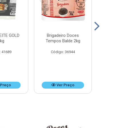
EITE GOLD
Brigadeiro Doces
DOCE DE LEI
8kg
Tempos Balde 2kg
k
: 41689
Código: 36944
Código:
 Preço
Ver Preço
Ver 