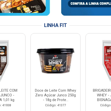
LINHA FIT
LEITE COM
Doce de Leite Com Whey
BRIGADEIR
 JUNCO -
Zero Açúcar Junco 250g
WHEY - 
 1,01 kg
- 18g de Prote...
BISNAGA
: 41938
Código: 41377
Código