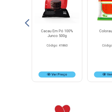
Leite Doces
Cacau Em Pó 100%
Colorau
Bag 4,8kg
Junco 500g
o: 37476
Código: 41860
Código
r Preço
Ver Preço
Ver