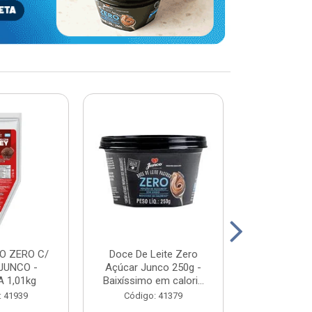
O ZERO C/
Doce De Leite Zero
DOCE DE L
JUNCO -
Açúcar Junco 250g -
WHEY - JUN
 1,01kg
Baixíssimo em calori...
2K
: 41939
Código: 41379
Código: