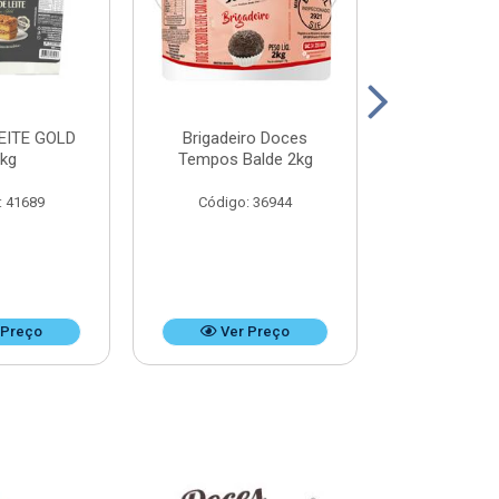
EITE GOLD
Brigadeiro Doces
DOCE DE LEI
8kg
Tempos Balde 2kg
k
: 41689
Código: 36944
Código:
 Preço
Ver Preço
Ver 