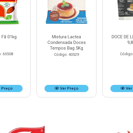
 Fã 01kg
Mistura Lactea
DOCE DE L
Condensada Doces
9,
Tempos Bag 5Kg
: 65508
Código
Código: 40529
 Preço
Ver Preço
Ver