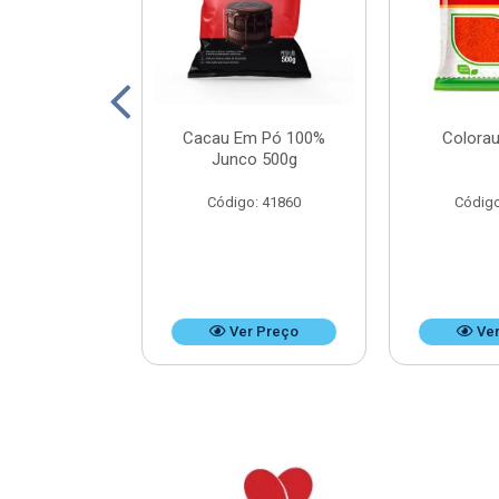
Leite Doces
Cacau Em Pó 100%
Colorau
Bag 4,8kg
Junco 500g
o: 37476
Código: 41860
Código
r Preço
Ver Preço
Ver