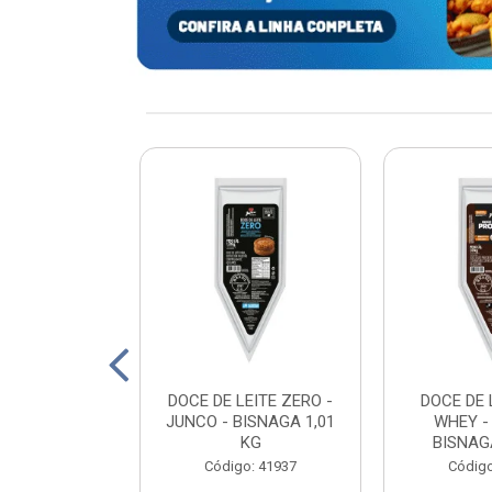
xturizada Soja
DOCE DE LEITE ZERO -
DOCE DE 
py Life 400g
JUNCO - BISNAGA 1,01
WHEY -
KG
BISNAGA
: 198465
Código: 41937
Código