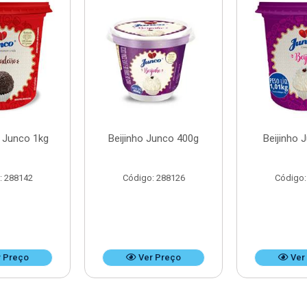
o Junco 1kg
Beijinho Junco 400g
Beijinho 
: 288142
Código: 288126
Código:
 Preço
Ver Preço
Ver