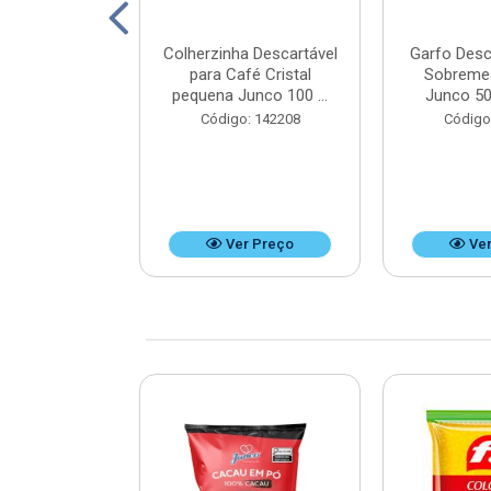
ico Mini Hot
Colherzinha Descartável
Garfo Desc
50 unidades -
para Café Cristal
Sobreme
x9 cm
pequena Junco 100 ...
Junco 50
: 125351
Código: 142208
Código
r Preço
Ver Preço
Ver