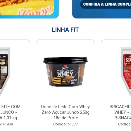
LINHA FIT
LEITE COM
Doce de Leite Com Whey
BRIGADEIR
 JUNCO -
Zero Açúcar Junco 250g
WHEY - 
 1,01 kg
- 18g de Prote...
BISNAGA
: 41938
Código: 41377
Código