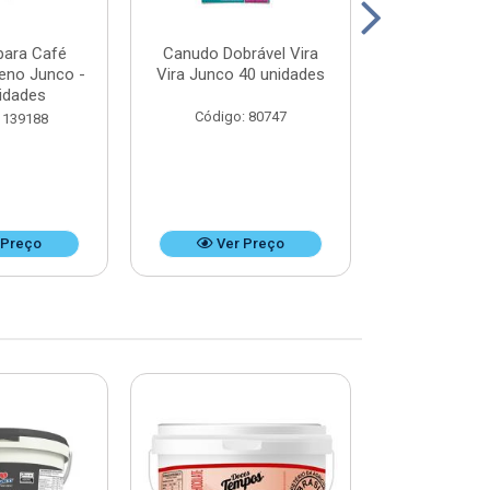
para Café
Canudo Dobrável Vira
Canudo Desca
ueno Junco -
Vira Junco 40 unidades
Refrigerant
idades
unid
Código: 80747
 139188
Código:
 Preço
Ver Preço
Ver 