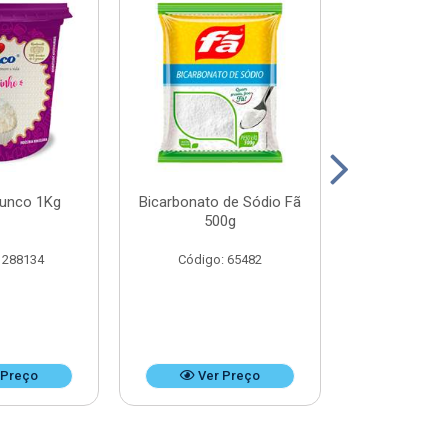
Junco 1Kg
Bicarbonato de Sódio Fã
Bicarbonato 
500g
1k
 288134
Código: 65482
Código:
 Preço
Ver Preço
Ver 