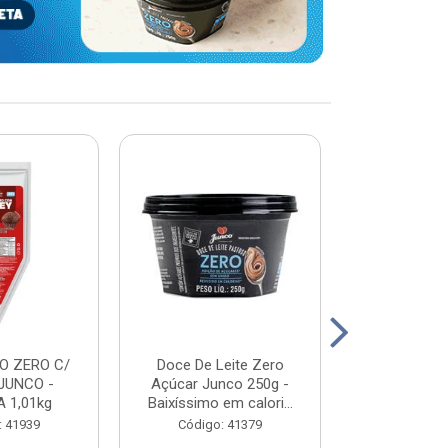
O ZERO C/
Doce De Leite Zero
DOCE DE L
JUNCO -
Açúcar Junco 250g -
WHEY - JUN
 1,01kg
Baixíssimo em calori...
2K
: 41939
Código: 41379
Código: