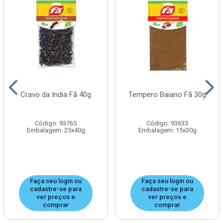
Cravo da India Fã 40g
Tempero Baiano Fã 30g
Código: 93765
Código: 93633
Embalagem: 25x40g
Embalagem: 15x30g
Faça seu login ou
Faça seu login ou
cadastre-se para
cadastre-se para
ver preços e
ver preços e
comprar
comprar