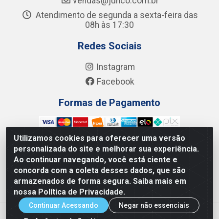
vendas@junco.com.br
Atendimento de segunda a sexta-feira das
08h às 17:30
Redes Sociais
Instagram
Facebook
Formas de Pagamento
Utilizamos cookies para oferecer uma versão
personalizada do site e melhorar sua experiência.
Ao continuar navegando, você está ciente e
Junco Industria e Comercio Ltda - R. Lineu Anterino
concorda com a coleta desses dados, que são
Mariano, 505 - Distrito Industrial, Uberlândia - MG CEP
armazenados de forma segura. Saiba mais em
38.402-346 - CNPJ: 66.312.653/0001-14
nossa Política de Privacidade.
Continuar Acessando
Negar não essenciais