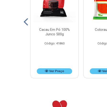
Leite Doces
Cacau Em Pó 100%
Colorau
Bag 4,8kg
Junco 500g
o: 37476
Código: 41860
Código
r Preço
Ver Preço
Ver