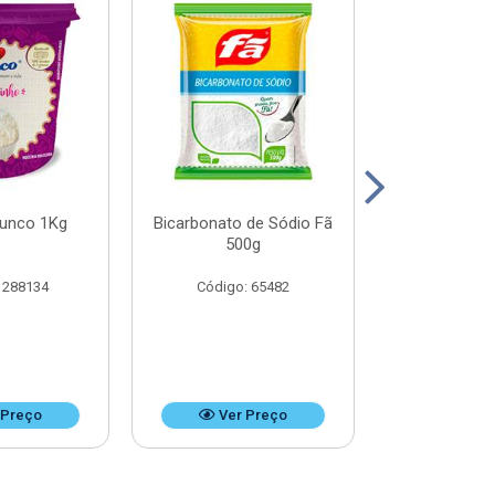
Junco 1Kg
Bicarbonato de Sódio Fã
Bicarbonato 
500g
1k
 288134
Código: 65482
Código:
 Preço
Ver Preço
Ver 