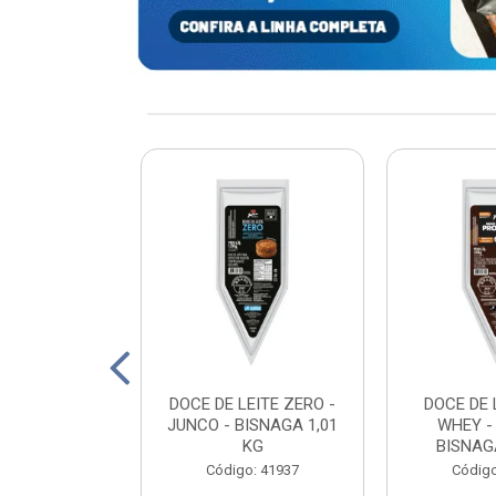
xturizada Soja
DOCE DE LEITE ZERO -
DOCE DE 
py Life 400g
JUNCO - BISNAGA 1,01
WHEY -
KG
BISNAGA
: 198465
Código: 41937
Código