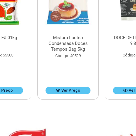
 Fã 01kg
Mistura Lactea
DOCE DE L
Condensada Doces
9,
Tempos Bag 5Kg
: 65508
Código
Código: 40529
 Preço
Ver Preço
Ver