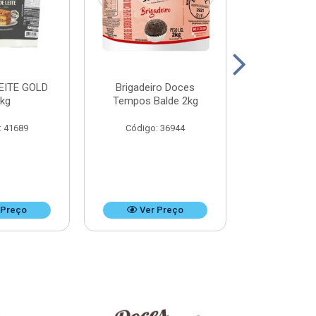
EITE GOLD
Brigadeiro Doces
DOCE DE LEI
8kg
Tempos Balde 2kg
k
: 41689
Código: 36944
Código:
 Preço
Ver Preço
Ver 