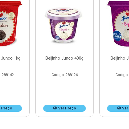
o Junco 1kg
Beijinho Junco 400g
Beijinho 
: 288142
Código: 288126
Código:
 Preço
Ver Preço
Ver