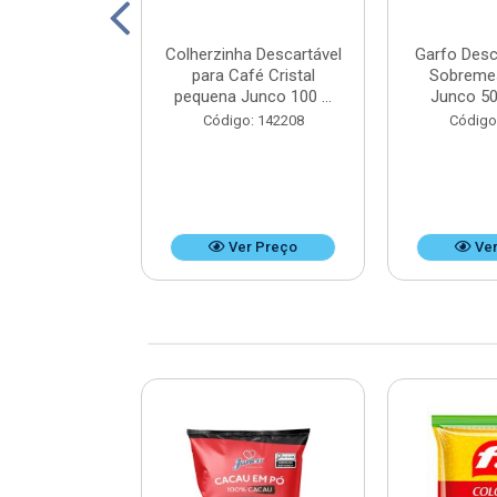
ico Mini Hot
Colherzinha Descartável
Garfo Desc
50 unidades -
para Café Cristal
Sobreme
x9 cm
pequena Junco 100 ...
Junco 50
: 125351
Código: 142208
Código
r Preço
Ver Preço
Ver