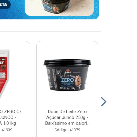
O ZERO C/
Doce De Leite Zero
DOCE DE L
JUNCO -
Açúcar Junco 250g -
WHEY - JUN
 1,01kg
Baixíssimo em calori...
2K
: 41939
Código: 41379
Código: