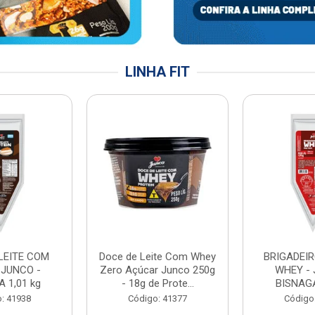
LINHA FIT
LEITE COM
Doce de Leite Com Whey
BRIGADEIR
 JUNCO -
Zero Açúcar Junco 250g
WHEY - 
 1,01 kg
- 18g de Prote...
BISNAGA
: 41938
Código: 41377
Código