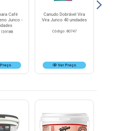
para Café
Canudo Dobrável Vira
Canudo Desca
ueno Junco -
Vira Junco 40 unidades
Refrigerant
idades
unid
Código: 80747
 139188
Código:
 Preço
Ver Preço
Ver 