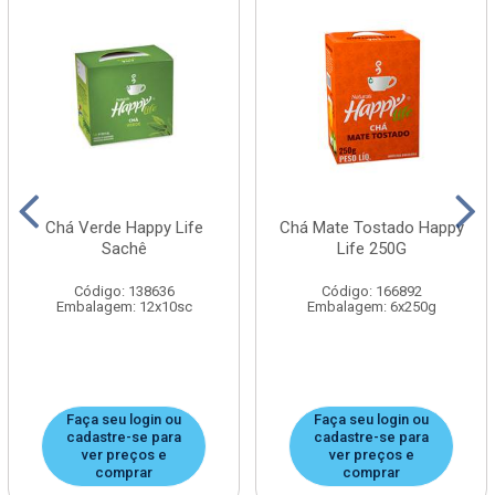
Chá Verde Happy Life
Chá Mate Tostado Happy
Sachê
Life 250G
Código: 138636
Código: 166892
Embalagem: 12x10sc
Embalagem: 6x250g
Faça seu login ou
Faça seu login ou
cadastre-se para
cadastre-se para
ver preços e
ver preços e
comprar
comprar