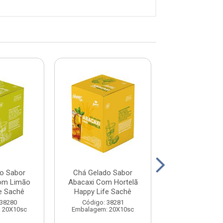
o Sabor
Chá Gelado Sabor
Chá Gelado 
om Limão
Abacaxi Com Hortelã
Groselha Negr
e Sachê
Happy Life Sachê
Life Sac
 38280
Código: 38281
Código: 38
 20X10sc
Embalagem: 20X10sc
Embalagem: 2