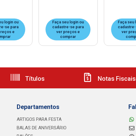
eu login ou
Faça seu login ou
Faça seu 
re-se para
cadastre-se para
cadastre-
preços e
ver preços e
ver pre
mprar
comprar
comp
Títulos
Notas Fiscais
Departamentos
Fa
ARTIGOS PARA FESTA
BALAS DE ANIVERSÁRIO