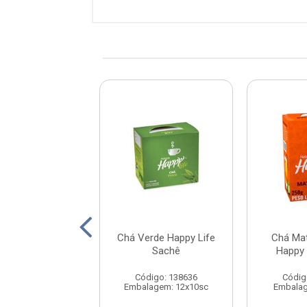
De Erva Doce
Chá Verde Happy Life
Chá Ma
y Life Sachê
Sachê
Happy 
digo: 93245
Código: 138636
Códig
agem: 12x10sc
Embalagem: 12x10sc
Embalag