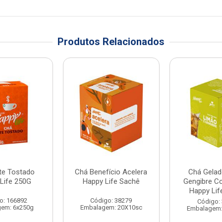
Produtos Relacionados
te Tostado
Chá Benefício Acelera
Chá Gelad
Life 250G
Happy Life Sachê
Gengibre C
Happy Lif
o: 166892
Código: 38279
Código:
em: 6x250g
Embalagem: 20X10sc
Embalagem: