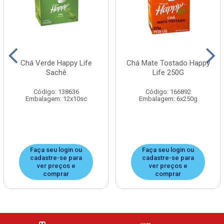
Chá Verde Happy Life
Chá Mate Tostado Happy
Sachê
Life 250G
Código: 138636
Código: 166892
Embalagem: 12x10sc
Embalagem: 6x250g
Faça seu login ou
Faça seu login ou
cadastre-se para
cadastre-se para
ver preços e
ver preços e
comprar
comprar