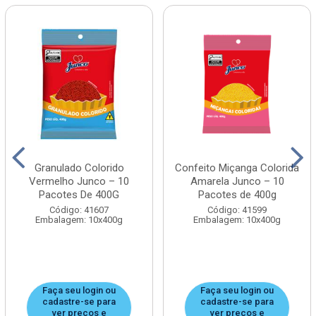
Granulado Colorido
Confeito Miçanga Colorida
Vermelho Junco – 10
Amarela Junco – 10
Pacotes De 400G
Pacotes de 400g
Código: 41607
Código: 41599
Embalagem: 10x400g
Embalagem: 10x400g
Faça seu login ou
Faça seu login ou
cadastre-se para
cadastre-se para
ver preços e
ver preços e