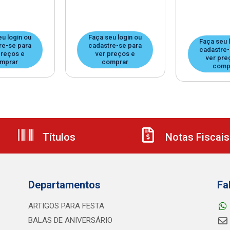
eu login ou
Faça seu login ou
Faça seu 
re-se para
cadastre-se para
cadastre-
preços e
ver preços e
ver pre
mprar
comprar
comp
Títulos
Notas Fiscais
Departamentos
Fa
ARTIGOS PARA FESTA
BALAS DE ANIVERSÁRIO