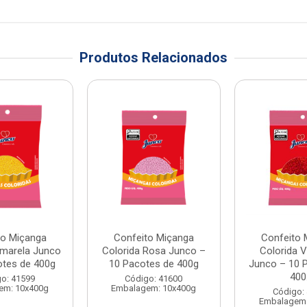
Produtos Relacionados
to Miçanga
Confeito Miçanga
Confeito 
Amarela Junco
Colorida Rosa Junco –
Colorida 
otes de 400g
10 Pacotes de 400g
Junco – 10 
400.
o: 41599
Código: 41600
em: 10x400g
Embalagem: 10x400g
Código:
Embalagem: