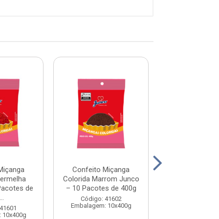
Miçanga
Confeito Miçanga
Confeito Mi
Vermelha
Colorida Marrom Junco
Colorida Sorti
Pacotes de
– 10 Pacotes de 400g
– 10 Pacotes 
..
Código: 41602
Código: 41
Embalagem: 10x400g
Embalagem: 1
 41601
 10x400g