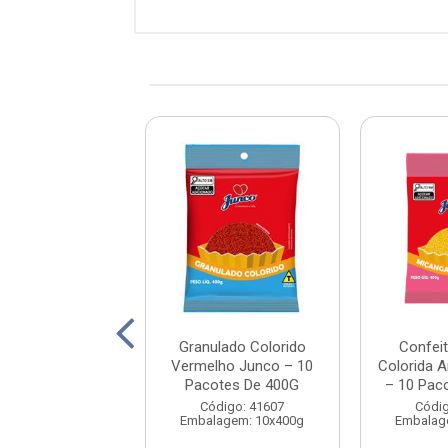
u Em Pó 100%
Granulado Colorido
Confei
unco 500g
Vermelho Junco – 10
Colorida 
Pacotes De 400G
– 10 Pac
digo: 41860
Código: 41607
Códig
agem: 10X500g
Embalagem: 10x400g
Embalag