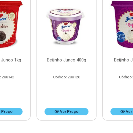
o Junco 1kg
Beijinho Junco 400g
Beijinho 
: 288142
Código: 288126
Código:
 Preço
Ver Preço
Ver