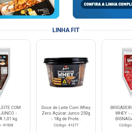
LINHA FIT
LEITE COM
Doce de Leite Com Whey
BRIGADEIR
 JUNCO -
Zero Açúcar Junco 250g
WHEY - 
 1,01 kg
- 18g de Prote...
BISNAGA
: 41938
Código: 41377
Código