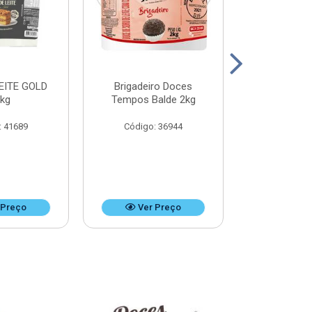
EITE GOLD
Brigadeiro Doces
DOCE DE LEI
8kg
Tempos Balde 2kg
k
: 41689
Código: 36944
Código:
 Preço
Ver Preço
Ver 