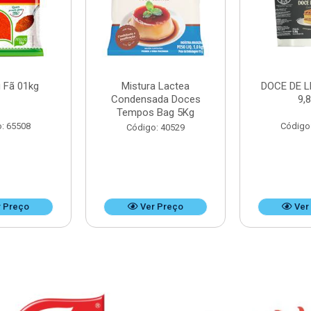
 Fã 01kg
Mistura Lactea
DOCE DE L
Condensada Doces
9,
Tempos Bag 5Kg
: 65508
Código
Código: 40529
 Preço
Ver Preço
Ver