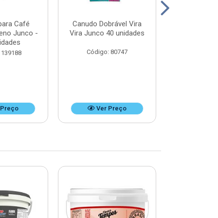
para Café
Canudo Dobrável Vira
Canudo Desca
ueno Junco -
Vira Junco 40 unidades
Refrigerant
idades
unid
Código: 80747
 139188
Código:
 Preço
Ver Preço
Ver 