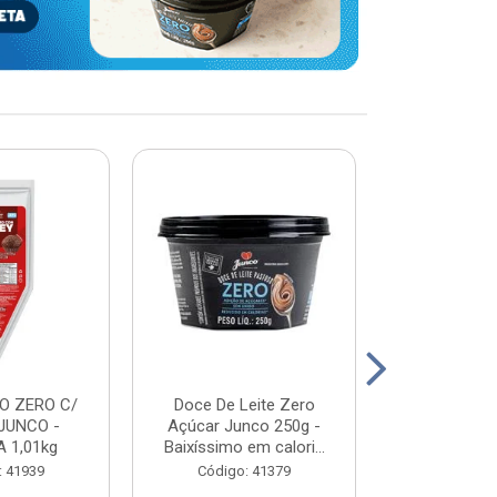
O ZERO C/
Doce De Leite Zero
DOCE DE L
JUNCO -
Açúcar Junco 250g -
WHEY - JUN
 1,01kg
Baixíssimo em calori...
2K
: 41939
Código: 41379
Código: