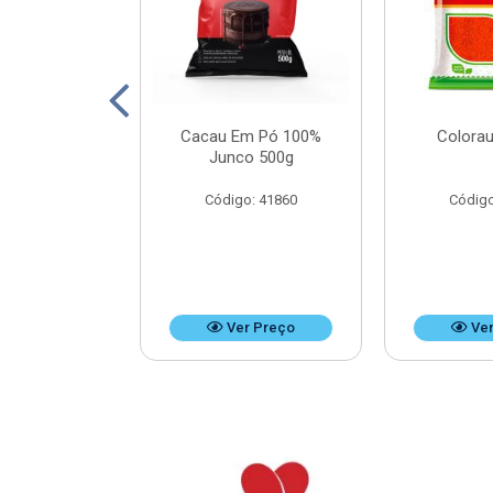
Leite Doces
Cacau Em Pó 100%
Colorau
Bag 4,8kg
Junco 500g
o: 37476
Código: 41860
Código
r Preço
Ver Preço
Ver