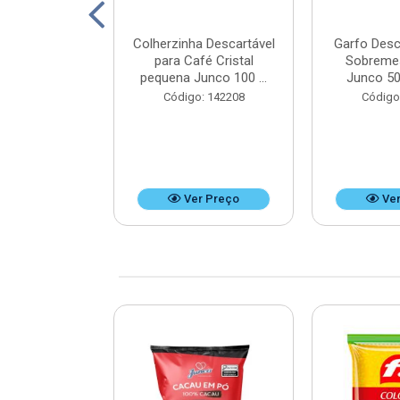
ico Mini Hot
Colherzinha Descartável
Garfo Desc
50 unidades -
para Café Cristal
Sobreme
x9 cm
pequena Junco 100 ...
Junco 50
: 125351
Código: 142208
Código
r Preço
Ver Preço
Ver