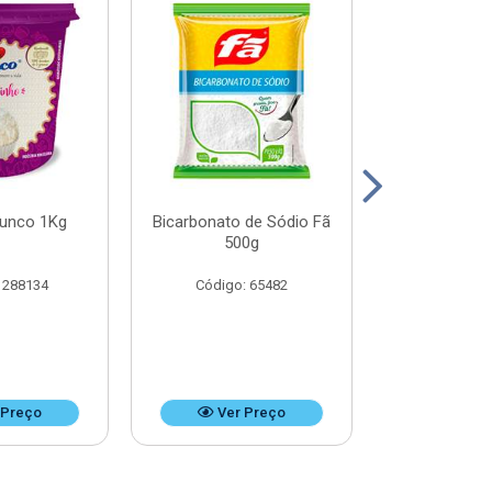
Junco 1Kg
Bicarbonato de Sódio Fã
Bicarbonato 
500g
1k
 288134
Código: 65482
Código:
 Preço
Ver Preço
Ver 