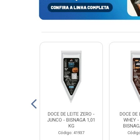
xturizada Soja
DOCE DE LEITE ZERO -
DOCE DE 
py Life 400g
JUNCO - BISNAGA 1,01
WHEY -
KG
BISNAGA
: 198465
Código: 41937
Código