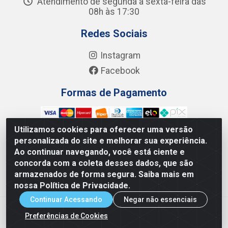
Atendimento de segunda a sexta-feira das
08h às 17:30
Redes Sociais
Instagram
Facebook
Formas de Pagamento
Utilizamos cookies para oferecer uma versão
personalizada do site e melhorar sua experiência.
Ao continuar navegando, você está ciente e
Junco Industria e Comercio Ltda - R. Lineu Anterino
concorda com a coleta desses dados, que são
Mariano, 505 - Distrito Industrial, Uberlândia - MG CEP
armazenados de forma segura. Saiba mais em
38.402-346 - CNPJ: 66.312.653/0001-14
nossa Política de Privacidade.
Continuar Acessando
Negar não essenciais
Preferências de Cookies