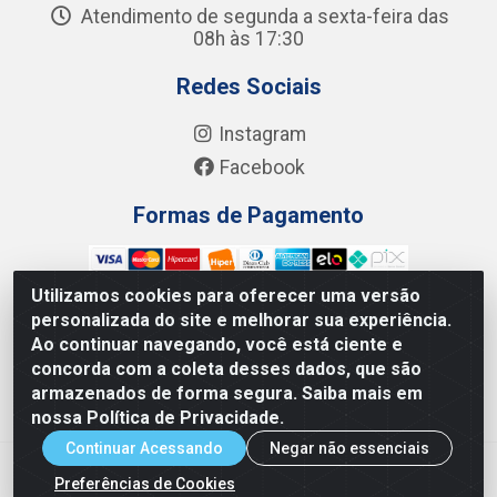
Atendimento de segunda a sexta-feira das
08h às 17:30
Redes Sociais
Instagram
Facebook
Formas de Pagamento
Utilizamos cookies para oferecer uma versão
personalizada do site e melhorar sua experiência.
Ao continuar navegando, você está ciente e
Junco Industria e Comercio Ltda - R. Lineu Anterino
concorda com a coleta desses dados, que são
Mariano, 505 - Distrito Industrial, Uberlândia - MG CEP
armazenados de forma segura. Saiba mais em
38.402-346 - CNPJ: 66.312.653/0001-14
nossa Política de Privacidade.
Continuar Acessando
Negar não essenciais
Preferências de Cookies