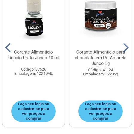
Corante Alimentício
Corante Alimentício para
Líquido Preto Junco 10 ml
chocolate em Pó Amarelo
Junco 5g
Código: 37626
Código: 41124
Embalagem: 12X10ML
Embalagem: 12x05g
Faça seu login ou
Faça seu login ou
cadastre-se para
cadastre-se para
ver preços e
ver preços e
comprar
comprar