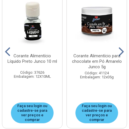
Corante Alimentício
Corante Alimentício para
Líquido Preto Junco 10 ml
chocolate em Pó Amarelo
Junco 5g
Código: 37626
Código: 41124
Embalagem: 12X10ML
Embalagem: 12x05g
Faça seu login ou
Faça seu login ou
cadastre-se para
cadastre-se para
ver preços e
ver preços e
comprar
comprar