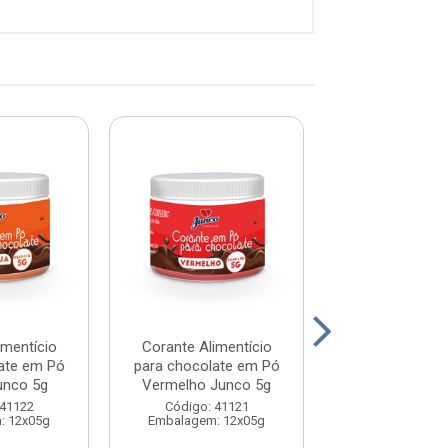
imentício
Corante Alimentício
Corante Alime
ate em Pó
para chocolate em Pó
para chocolat
unco 5g
Vermelho Junco 5g
Verde Junc
 41122
Código: 41121
Código: 41
: 12x05g
Embalagem: 12x05g
Embalagem: 1