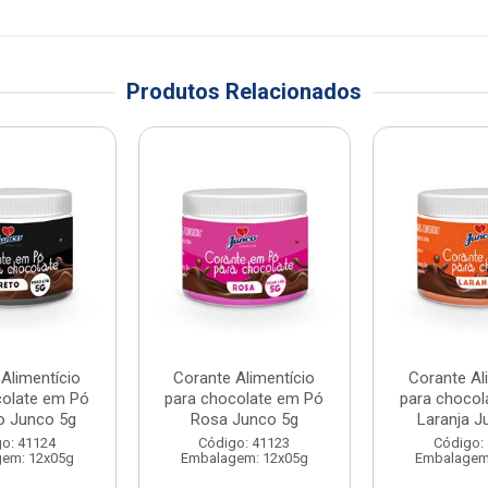
Produtos Relacionados
Alimentício
Corante Alimentício
Corante Al
colate em Pó
para chocolate em Pó
para chocol
o Junco 5g
Rosa Junco 5g
Laranja J
o: 41124
Código: 41123
Código:
em: 12x05g
Embalagem: 12x05g
Embalagem