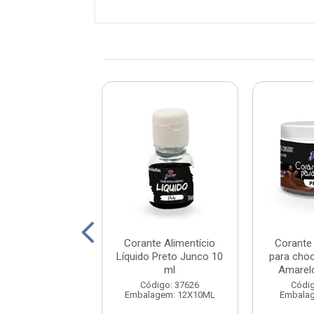
 Alimentício em
Corante Alimentício
Corante 
arelo Junco 5g
Líquido Preto Junco 10
para cho
ml
Amarel
digo: 37627
Código: 37626
Códig
lagem: 12X05G
Embalagem: 12X10ML
Embalag