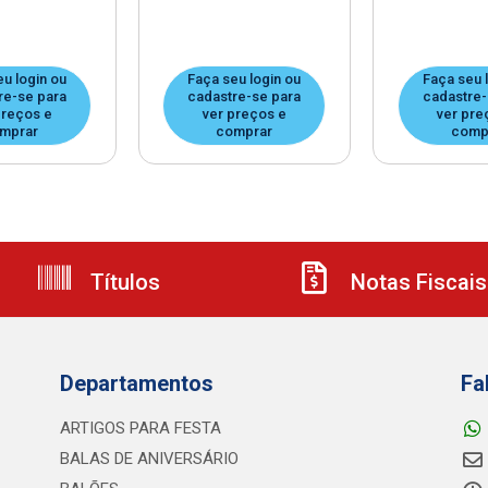
eu login ou
Faça seu login ou
Faça seu 
re-se para
cadastre-se para
cadastre-
preços e
ver preços e
ver pre
mprar
comprar
comp
Títulos
Notas Fiscais
Departamentos
Fa
ARTIGOS PARA FESTA
BALAS DE ANIVERSÁRIO