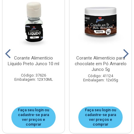
Corante Alimentício
Corante Alimentício para
Líquido Preto Junco 10 ml
chocolate em Pó Amarelo
Junco 5g
Código: 37626
Código: 41124
Embalagem: 12X10ML
Embalagem: 12x05g
Faça seu login ou
Faça seu login ou
cadastre-se para
cadastre-se para
ver preços e
ver preços e
comprar
comprar