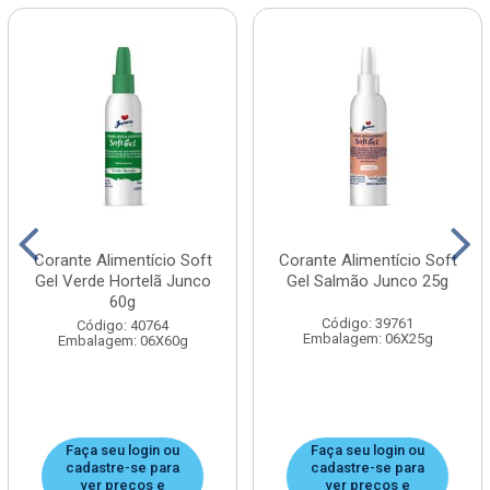
Corante Alimentício Soft
Corante Alimentício Soft
Gel Verde Hortelã Junco
Gel Salmão Junco 25g
60g
Código: 39761
Código: 40764
Embalagem: 06X25g
Embalagem: 06X60g
Faça seu login ou
Faça seu login ou
cadastre-se para
cadastre-se para
ver preços e
ver preços e