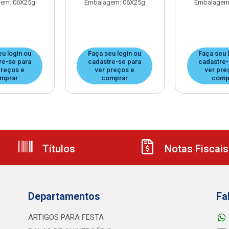
em: 06X25g
Embalagem: 06X25g
Embalagem
eu login ou
Faça seu login ou
Faça seu 
re-se para
cadastre-se para
cadastre-
preços e
ver preços e
ver pre
mprar
comprar
comp
Títulos
Notas Fiscais
Departamentos
Fa
ARTIGOS PARA FESTA