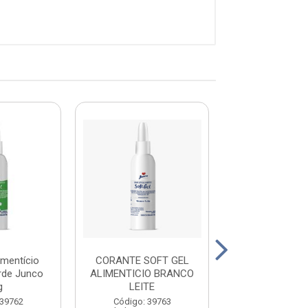
imentício
CORANTE SOFT GEL
Corante Alime
rde Junco
ALIMENTICIO BRANCO
Soft Gel Rosa 
g
LEITE
Junco 2
 39762
Código: 39763
Código: 39