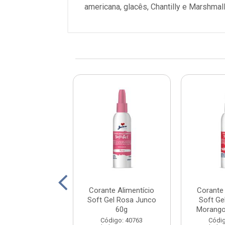
americana, glacês, Chantilly e Marshma
te Alimentício
Corante Alimentício
Corante 
el Preto Junco
Soft Gel Rosa Junco
Soft Ge
60g
60g
Morango
digo: 40762
Código: 40763
Códig