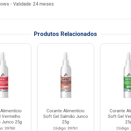
llows - Validade: 24 meses
Produtos Relacionados
Alimentício
Corante Alimentício
Corante Al
l Vermelho
Soft Gel Salmão Junco
Soft Gel Ve
 Junco 25g
25g
25
o: 39760
Código: 39761
Código: