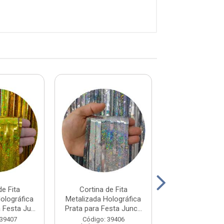
de Fita
Cortina de Fita
Cortina de 
olográfica
Metalizada Holográfica
Metalizada Hol
Festa Ju...
Prata para Festa Junc...
Rose para F
Junco...
 39407
Código: 39406