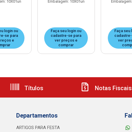
em: 10X01un
Embalagem: 10X01un
Embalagem:
eu login ou
Faça seu login ou
Faça seu 
re-se para
cadastre-se para
cadastre-
preços e
ver preços e
ver pre
mprar
comprar
comp
Títulos
Notas Fiscais
Departamentos
Fa
ARTIGOS PARA FESTA