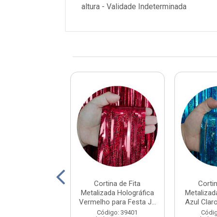
altura - Validade Indeterminada
tina de Fita
Cortina de Fita
Cortin
izada Dourada
Metalizada Holográfica
Metalizad
esta Junco 1x2m
Vermelho para Festa J...
Azul Claro
1 u...
Código: 39401
Códig