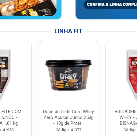
LINHA FIT
LEITE COM
Doce de Leite Com Whey
BRIGADEIR
 JUNCO -
Zero Açúcar Junco 250g
WHEY - 
 1,01 kg
- 18g de Prote...
BISNAGA
: 41938
Código: 41377
Código