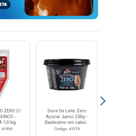
O ZERO C/
Doce De Leite Zero
DOCE DE L
JUNCO -
Açúcar Junco 250g -
WHEY - JUN
 1,01kg
Baixíssimo em calori...
2K
: 41939
Código: 41379
Código: