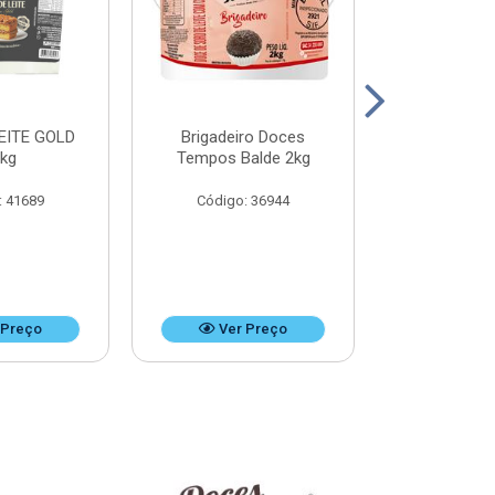
EITE GOLD
Brigadeiro Doces
DOCE DE LEI
8kg
Tempos Balde 2kg
k
: 41689
Código: 36944
Código:
 Preço
Ver Preço
Ver 