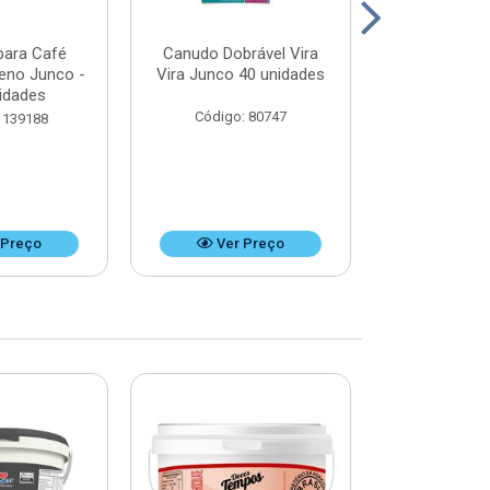
para Café
Canudo Dobrável Vira
Canudo Desca
ueno Junco -
Vira Junco 40 unidades
Refrigerant
idades
unid
Código: 80747
 139188
Código:
 Preço
Ver Preço
Ver 