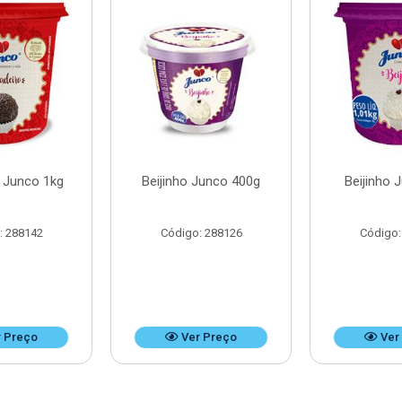
o Junco 1kg
Beijinho Junco 400g
Beijinho 
: 288142
Código: 288126
Código:
 Preço
Ver Preço
Ver