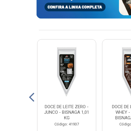
xturizada Soja
DOCE DE LEITE ZERO -
DOCE DE 
py Life 400g
JUNCO - BISNAGA 1,01
WHEY -
KG
BISNAGA
: 198465
Código: 41937
Código