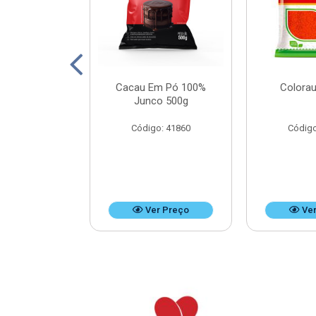
Leite Doces
Cacau Em Pó 100%
Colorau
Bag 4,8kg
Junco 500g
o: 37476
Código: 41860
Código
r Preço
Ver Preço
Ver