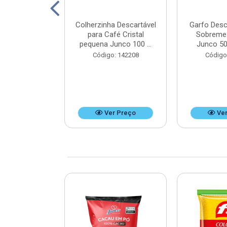
ico Mini Hot
Colherzinha Descartável
Garfo Desc
50 unidades -
para Café Cristal
Sobreme
x9 cm
pequena Junco 100 ...
Junco 50
: 125351
Código: 142208
Código
r Preço
Ver Preço
Ver