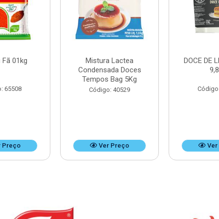
 Fã 01kg
Mistura Lactea
DOCE DE L
Condensada Doces
9,
Tempos Bag 5Kg
: 65508
Código
Código: 40529
 Preço
Ver Preço
Ver