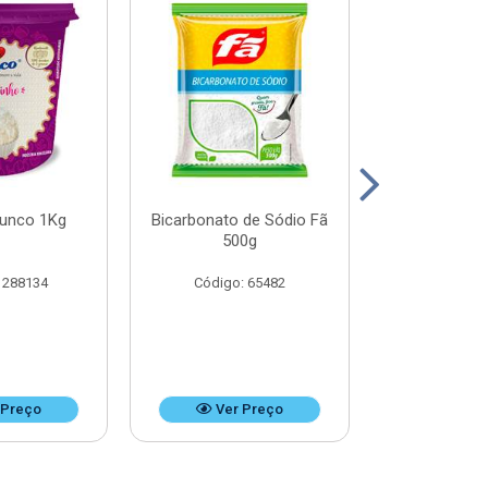
Junco 1Kg
Bicarbonato de Sódio Fã
Bicarbonato 
500g
1k
 288134
Código: 65482
Código:
 Preço
Ver Preço
Ver 