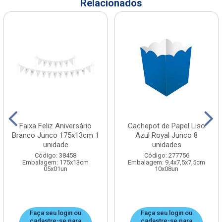
Relacionados
Faixa Feliz Aniversário
Cachepot de Papel Liso
Branco Junco 175x13cm 1
Azul Royal Junco 8
unidade
unidades
Código: 38458
Código: 277756
Embalagem: 175x13cm
Embalagem: 9,4x7,5x7,5cm
05x01un
10x08un
Faça seu login ou
Faça seu login ou
cadastre-se para
cadastre-se para