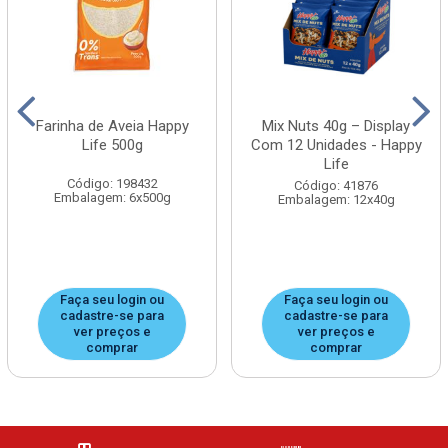
Farinha de Aveia Happy
Mix Nuts 40g – Display
Life 500g
Com 12 Unidades - Happy
Life
Código: 198432
Código: 41876
Embalagem: 6x500g
Embalagem: 12x40g
Faça seu login ou
Faça seu login ou
cadastre-se para
cadastre-se para
ver preços e
ver preços e
comprar
comprar