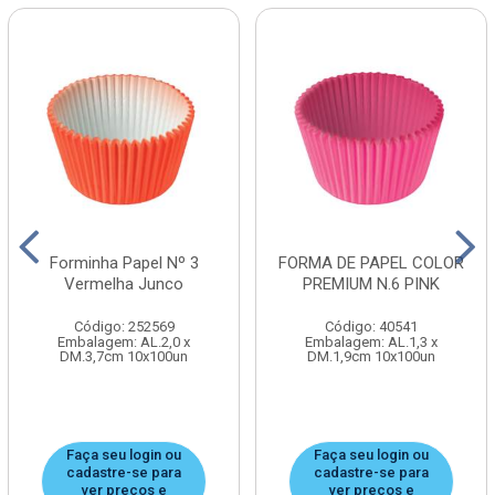
Forminha Papel Nº 3
FORMA DE PAPEL COLOR
Vermelha Junco
PREMIUM N.6 PINK
Código: 252569
Código: 40541
Embalagem: AL.2,0 x
Embalagem: AL.1,3 x
DM.3,7cm 10x100un
DM.1,9cm 10x100un
Faça seu login ou
Faça seu login ou
cadastre-se para
cadastre-se para
ver preços e
ver preços e