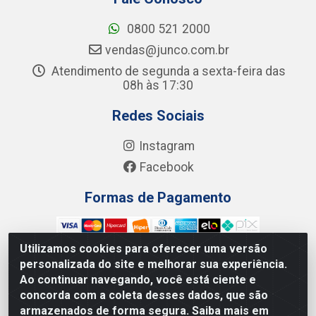
0800 521 2000
vendas@junco.com.br
Atendimento de segunda a sexta-feira das
08h às 17:30
Redes Sociais
Instagram
Facebook
Formas de Pagamento
Utilizamos cookies para oferecer uma versão
personalizada do site e melhorar sua experiência.
Ao continuar navegando, você está ciente e
Junco Industria e Comercio Ltda - R. Lineu Anterino
concorda com a coleta desses dados, que são
Mariano, 505 - Distrito Industrial, Uberlândia - MG CEP
armazenados de forma segura. Saiba mais em
38.402-346 - CNPJ: 66.312.653/0001-14