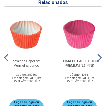
Relacionados
Forminha Papel Nº 3
FORMA DE PAPEL COLOR
Vermelha Junco
PREMIUM N.6 PINK
Código: 252569
Código: 40541
Embalagem: AL.2,0 x
Embalagem: AL.1,3 x
DM.3,7cm 10x100un
DM.1,9cm 10x100un
Faça seu login ou
Faça seu login ou
cadastre-se para
cadastre-se para