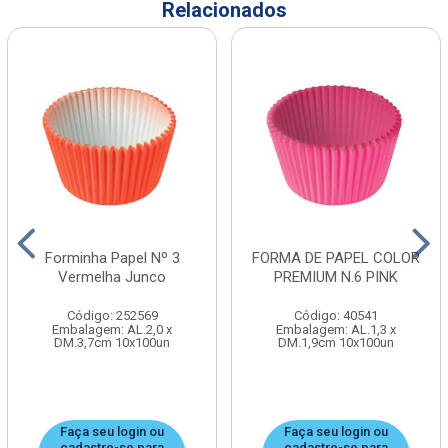
Relacionados
Forminha Papel Nº 3
FORMA DE PAPEL COLOR
Vermelha Junco
PREMIUM N.6 PINK
Código: 252569
Código: 40541
Embalagem: AL.2,0 x
Embalagem: AL.1,3 x
DM.3,7cm 10x100un
DM.1,9cm 10x100un
Faça seu login ou
Faça seu login ou
cadastre-se para
cadastre-se para