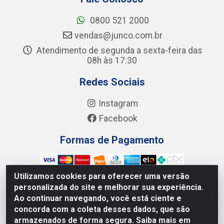
0800 521 2000
vendas@junco.com.br
Atendimento de segunda a sexta-feira das
08h às 17:30
Redes Sociais
Instagram
Facebook
Formas de Pagamento
Utilizamos cookies para oferecer uma versão
personalizada do site e melhorar sua experiência.
Ao continuar navegando, você está ciente e
Junco Industria e Comercio Ltda - R. Lineu Anterino
concorda com a coleta desses dados, que são
Mariano, 505 - Distrito Industrial, Uberlândia - MG CEP
armazenados de forma segura. Saiba mais em
38.402-346 - CNPJ: 66.312.653/0001-14