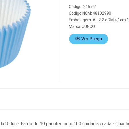
Código: 245761
Código NCM: 48102990
Embalagem: AL.2,2 x DM.4,1cm 
Marca:
JUNCO
Ver Preço
 10x100un - Fardo de 10 pacotes com 100 unidades cada - Quan