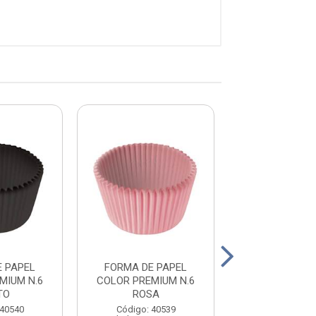
E PAPEL
FORMA DE PAPEL
Forminha Pape
MIUM N.6
COLOR PREMIUM N.6
Premium Nº 5 
TO
ROSA
Junco
 40540
Código: 40539
Código: 40