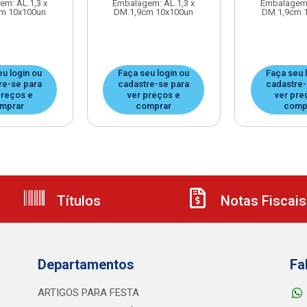
m: AL.1,3 x
Embalagem: AL.1,3 x
Embalagem:
m 10x100un
DM.1,9cm 10x100un
DM.1,9cm 
eu login ou
Faça seu login ou
Faça seu 
re-se para
cadastre-se para
cadastre-
preços e
ver preços e
ver pre
mprar
comprar
comp
Títulos
Notas Fiscais
Departamentos
Fa
ARTIGOS PARA FESTA