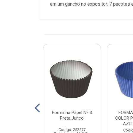
em um gancho no expositor: 7 pacotes e
nha Papel Nº 2
Forminha Papel Nº 3
FORMA
e Limão Junco
Preta Junco
COLOR P
AZU
digo: 252544
Código: 252577
Códig