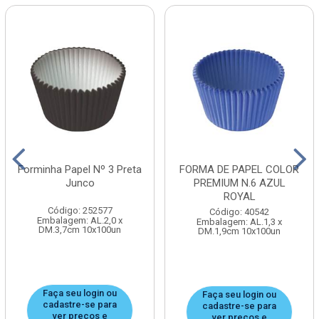
Forminha Papel Nº 3 Preta
FORMA DE PAPEL COLOR
Junco
PREMIUM N.6 AZUL
ROYAL
Código: 252577
Código: 40542
Embalagem: AL.2,0 x
Embalagem: AL.1,3 x
DM.3,7cm 10x100un
DM.1,9cm 10x100un
Faça seu login ou
Faça seu login ou
cadastre-se para
cadastre-se para
ver preços e
ver preços e