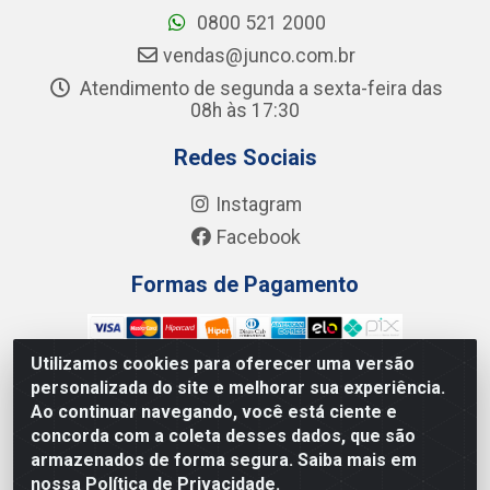
0800 521 2000
vendas@junco.com.br
Atendimento de segunda a sexta-feira das
08h às 17:30
Redes Sociais
Instagram
Facebook
Formas de Pagamento
Utilizamos cookies para oferecer uma versão
personalizada do site e melhorar sua experiência.
Ao continuar navegando, você está ciente e
Junco Industria e Comercio Ltda - R. Lineu Anterino
concorda com a coleta desses dados, que são
Mariano, 505 - Distrito Industrial, Uberlândia - MG CEP
armazenados de forma segura. Saiba mais em
38.402-346 - CNPJ: 66.312.653/0001-14
nossa Política de Privacidade.