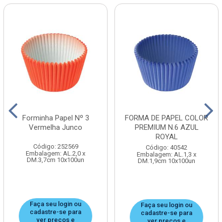
Forminha Papel Nº 3
FORMA DE PAPEL COLOR
Vermelha Junco
PREMIUM N.6 AZUL
ROYAL
Código: 252569
Código: 40542
Embalagem: AL.2,0 x
Embalagem: AL.1,3 x
DM.3,7cm 10x100un
DM.1,9cm 10x100un
Faça seu login ou
Faça seu login ou
cadastre-se para
cadastre-se para
ver preços e
ver preços e