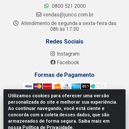
0800 521 2000
vendas@junco.com.br
Atendimento de segunda a sexta-feira das
08h às 17:30
Redes Sociais
Instagram
Facebook
Formas de Pagamento
Utilizamos cookies para oferecer uma versão
personalizada do site e melhorar sua experiência.
Ao continuar navegando, você está ciente e
Junco Industria e Comercio Ltda - R. Lineu Anterino
concorda com a coleta desses dados, que são
Mariano, 505 - Distrito Industrial, Uberlândia - MG CEP
armazenados de forma segura. Saiba mais em
38.402-346 - CNPJ: 66.312.653/0001-14
nossa Política de Privacidade.