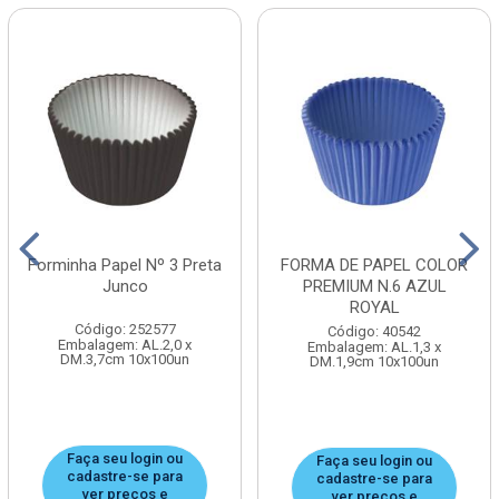
Forminha Papel Nº 3 Preta
FORMA DE PAPEL COLOR
Junco
PREMIUM N.6 AZUL
ROYAL
Código: 252577
Código: 40542
Embalagem: AL.2,0 x
Embalagem: AL.1,3 x
DM.3,7cm 10x100un
DM.1,9cm 10x100un
Faça seu login ou
Faça seu login ou
cadastre-se para
cadastre-se para
ver preços e
ver preços e