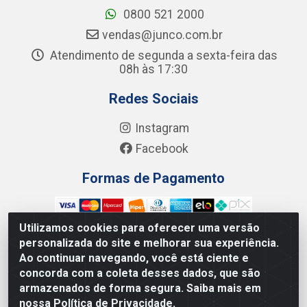
0800 521 2000
vendas@junco.com.br
Atendimento de segunda a sexta-feira das
08h às 17:30
Redes Sociais
Instagram
Facebook
Formas de Pagamento
Utilizamos cookies para oferecer uma versão
personalizada do site e melhorar sua experiência.
Ao continuar navegando, você está ciente e
Junco Industria e Comercio Ltda - R. Lineu Anterino
concorda com a coleta desses dados, que são
Mariano, 505 - Distrito Industrial, Uberlândia - MG CEP
armazenados de forma segura. Saiba mais em
38.402-346 - CNPJ: 66.312.653/0001-14
nossa Política de Privacidade.