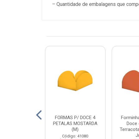
– Quantidade de embalagens que compo
AS P/ DOCE 4
FORMAS P/ DOCE 4
Forminha
TALAS AZUL
PETALAS MOSTARDA
Doce 
TROLEO (M)
(M)
Terracot
J
digo: 41082
Código: 41080