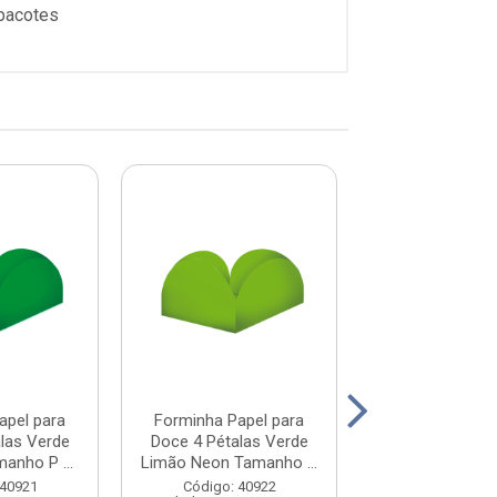
pacotes
apel para
Forminha Papel para
Forminha Pape
las Verde
Doce 4 Pétalas Verde
Doce 4 Pétala
anho P ...
Limão Neon Tamanho ...
Oliva Tamanho 
 40921
Código: 40922
Código: 40