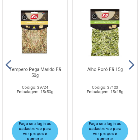
Tempero Pega Marido Fã
Alho Poró Fã 15g
50g
Código: 39724
Código: 37103
Embalagem: 15x50g
Embalagem: 15x15g
Faça seu login ou
Faça seu login ou
cadastre-se para
cadastre-se para
ver preços e
ver preços e
comprar
comprar