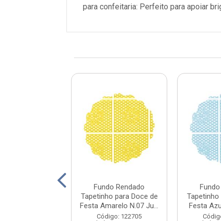
para confeitaria: Perfeito para apoiar 
do Rendado
Fundo Rendado
Fundo
ho para Doce de
Tapetinho para Doce de
Tapetinho
ul Marinho N.0...
Festa Amarelo N.07 Ju...
Festa Azu
digo: 288696
Código: 122705
Códig