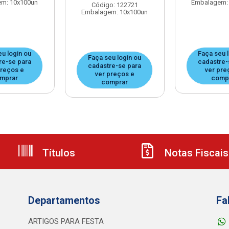
m: 10x100un
Embalagem:
Código: 122721
Embalagem: 10x100un
u login ou
Faça seu 
Faça seu login ou
re-se para
cadastre-
cadastre-se para
preços e
ver pre
ver preços e
mprar
comp
comprar
Títulos
Notas Fiscais
Departamentos
Fa
ARTIGOS PARA FESTA