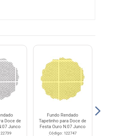
endado
Fundo Rendado
Fundo Ren
ra Doce de
Tapetinho para Doce de
Tapetinho para
N.07 Junco
Festa Ouro N.07 Junco
Festa Rosa N.0
122739
Código: 122747
Código: 122